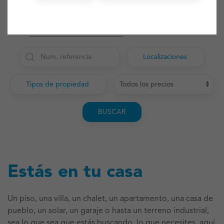
PROPIEDADES EN VENTA
ALQUILERES
Localizaciones
Tipos de propiedad
BUSCAR
Estás en tu casa
Un piso, una villa, un chalet, un apartamento, una casa de
pueblo, un solar, un garaje o hasta un terreno industrial,
sea lo que sea que estás buscando, lo que necesites, aquí