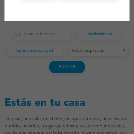
PROPIEDADES EN VENTA
ALQUILERES
Localizaciones
Tipos de propiedad
BUSCAR
Estás en tu casa
Un piso, una villa, un chalet, un apartamento, una casa de
pueblo, un solar, un garaje o hasta un terreno industrial,
sea lo que sea que estás buscando, lo que necesites, aquí